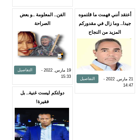
أعتقد أنني فهمت ما قلتموه
الفن.. المعلومة ..و بعض
جيدا.. وما زال في مقدوركم
الصراحة
المزيد من النجاح
التفاصيل
19 مارس, 2022 -
15:33
التفاصيل
21 مارس, 2022 -
14:47
دولتكم ليست غنية.. بل
فقيرة!