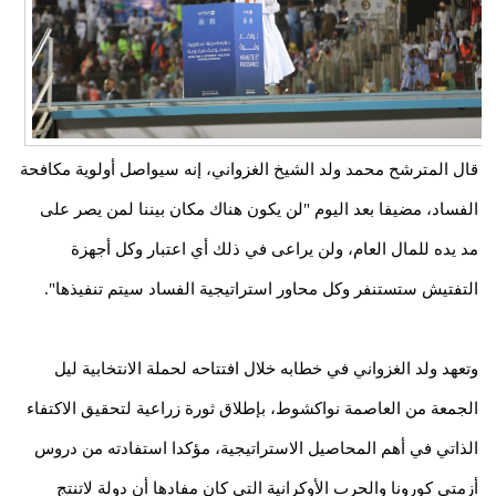
قال المترشح محمد ولد الشيخ الغزواني، إنه سيواصل أولوية مكافحة
الفساد، مضيفا بعد اليوم "لن يكون هناك مكان بيننا لمن يصر على
مد يده للمال العام، ولن يراعى في ذلك أي اعتبار وكل أجهزة
التفتيش ستستنفر وكل محاور استراتيجية الفساد سيتم تنفيذها".
وتعهد ولد الغزواني في خطابه خلال افتتاحه لحملة الانتخابية ليل
الجمعة من العاصمة نواكشوط، بإطلاق ثورة زراعية لتحقيق الاكتفاء
الذاتي في أهم المحاصيل الاستراتيجية، مؤكدا استفادته من دروس
أزمتي كورونا والحرب الأوكرانية التي كان مفادها أن دولة لاتنتج