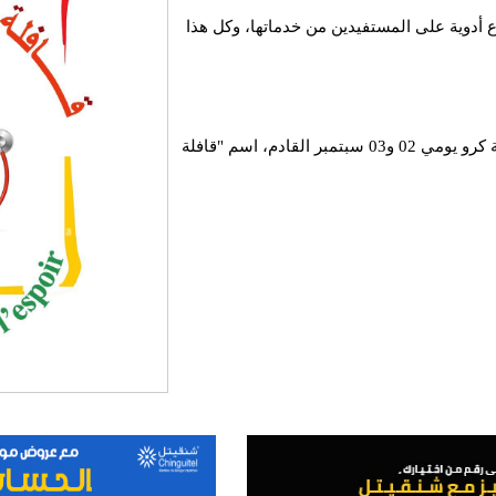
دوية على المستفيدين من خدماتها، وكل هذا
وتحمل القافلة التي ستعمل في المركز الصحي لمدينة كرو يومي 02 و03 سبتمبر القادم، اسم "قافلة