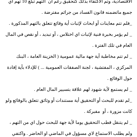
الاقتصادية، وتم الاكتفاء بذلك كتحقيق رغم أن التهم تبلغ 10 تهم أي
جميع ماتضمنه قانون الفساد من جرائم مفترضة .
_فلم تتم معاينات أو ابحاث لإثبات أية وقائع تتعلق بالتهم المذكورة .
_ لم يؤمر بخبرة فنية لإثبات اي اختلاس ، أو تبديد ، أو نقص في المال
العام في تلك الفترة .
_ لم تتم مخاطبة أية جهة مالية عمومية ( الخزينة العامة ، البنك
المركزي ، المفتشية ، لجنة الصفقات العمومية ... ) للإدلاء بأية إفادة
حول الوقائع .
_ لم يستمع لأية شهود لهم علاقة بتسيير المال العام .
_لم تقدم للبحث أو التحقيق أية مستندات أو وثائق تتعلق بالوقائع ولو
كانت مزورة ، أو مفبركة .
_ لم يتنقل قطب التحقيق يوما لأية جهة للبحث حول اي من التهم ،
ولم يطلب الاستماع لاي مسؤول في الماضي او الحاضر . واكتفي