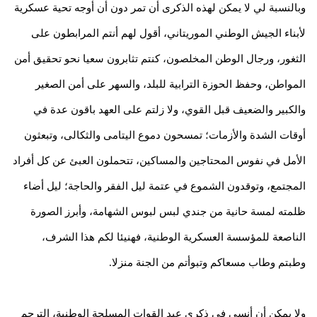
وبالنسبة لي لا يمكن لهذه الذكرى أن تمر دون أن أوجه تحية عسكرية
لأبناء الجيش الوطني الموريتاني، أقول لهم أنتم المرابطون على
الثغور، ورجال الوطن المخلصون، كنتم تثابرون سعيا نحو تحقيق أمن
المواطن، وحفظ الحوزة الترابية للبلد، والسهر على أمن الصغير
والكبير والضعيف قبل القوي، ولا زلتم على العهد باقون عدة في
أوقات الشدة والأزمات؛ تمسحون دموع اليتامى والثكالى، وتبعثون
الأمل في نفوس المحتاجين والمساكين، تتحملون العبئ عن كل أفراد
المجتمع، وتوقدون الشموع في عتمة ليل الفقر والحاجة؛ ليل أضاء
ظلمته لمسة حانية من جندي لبس لبوس الشهامة، وأبرز الصورة
الناصعة للمؤسسة العسكرية الوطنية، فهنيئا لكم هذا الشرف،
وطبتم وطاب مسعاكم وتبوأتم من الجنة منزلا.
ولا يمكن أن أنسى في ذكرى عيد القوات المسلحة الوطنية، الترحم