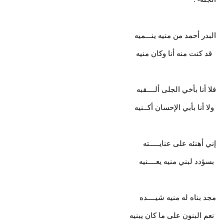
البدر أحمد من منيه ينـــميه
قد كنت منه أنا وكان منيه
فلا أنا بأخي الجلى ألــــقبه
ولا أنا بأبي الإحسان أكــنيه
إني أهنئه على عنايـــــته
بسؤدد لبني منيه يعــــنيه
مجد بناه له منيه شيــــده
نعم البنون على ما كان يبنيه