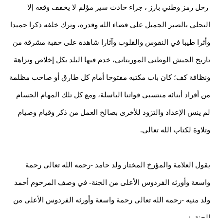
رحل رمز وطني بارز ، جراء حادث سير مؤلم لا يخفف وقعه إلا
التحلي بالصبر الجميل على قضاء الله وقدره، وترك خلفه ذكرا حميدا
وأثرا طيبا في النفوس والقلوب وآثارا شاهدة على حقبة مشرقة من
تاريخ الجيش الوطني الموريتاني، خدم فيها البلد بكل إخلاص ونزاهة
ونظافة كف؛ كان باب مكتبه مفتوحا أمام كل طارق أو صاحب مظلمة
من أفراد أبنائه منتسبي قواتنا الباسلة، ومع كل تلك المهام الجسام
لم ينس الإعداد والتزود للأخرى بصالح العمل من ذكر وقيام وصيام
وتلاوة لكتاب الله تعالى.
يقول العلامة والمؤرخ المختار ولد حامد -رحمه الله تعالى رحمة
واسعة وأورثه الفردوس الأعلى من الجنة- في وصف المرحوم أحمد
ولد منيه -رحمه الله تعالى رحمة واسعة وأورثه الفردوس الأعلى من
الجنة- :