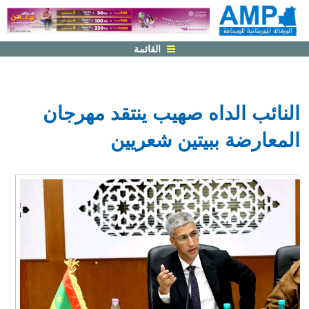
القائمة
النائب الداه صهيب ينتقد مهرجان
المعارضة ببيتين شعريين