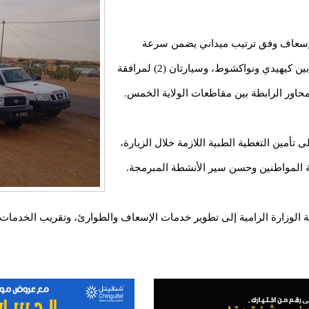
الإسعاف وفق ترتيب ميداني يضمن سرعة
التدخل، حيث خُصصت 6 سيارات على المحور الرابط بين كيهيدي ونواكشوط، وسيارتان (2) لمرافقة
حاور الرابطة بين مقاطعات الولاية الخمس.
أمين التغطية الطبية اللازمة خلال الزيارة،
ة المواطنين وحسن سير الأنشطة المبرمجة.
لوزارة الرامية إلى تطوير خدمات الإسعاف والطوارئ، وتقريب الخدمات 